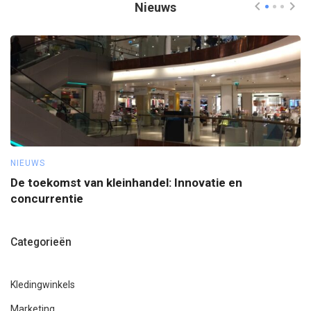
Nieuws
NIEUWS
TI
De toekomst van kleinhandel: Innovatie en
W
concurrentie
Categorieën
Kledingwinkels
Marketing