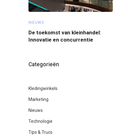
NIEUWS
TIPS & TRUCS
n van het
De toekomst van kleinhandel:
Waarom wil
Innovatie en concurrentie
opvangen?
Categorieën
Kledingwinkels
Marketing
Nieuws
Technologie
Tips & Trucs