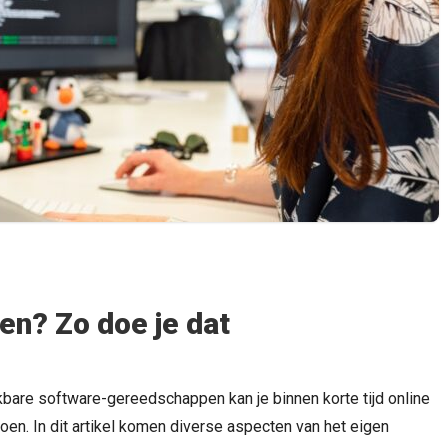
TIPS & TRUCS
TIPS & TRUCS
Waarom wil je regenwater
Dit zijn de trendkleure
opvangen?
jaar 2023!
n? Zo doe je dat
bare software-gereedschappen kan je binnen korte tijd online
doen. In dit artikel komen diverse aspecten van het eigen